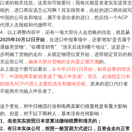
口者的相关信息。这里你可能要问：我每次都是老老实实逆算交
税的，进口商应该怎么写啊？其实很简单，此处的进口商你就写
中国的公司名和地址，属于非居住者的进口，然后找一个ACP
代理人去报税和代缴即可。
4、以上调整内容中，还有一项大部分人会忽略的信息，就是
从
2025年10月12日开始
，在进口申报事项中，还要增加“是否属于
通贩类货物”、“在哪里销售”、“清关后送到哪个地址”。这是进一
步明确了货物的走向，从锁定物理位置开始，进而锁定背后的相
关运营公司，
确保大部分货物的走向是正规可溯
的。
从上面这个图可以看出，
从今年10月1日开始，如有必要的情况
下，中国电商卖家就变成了“輸入申告者”，而且，必须指定日本
的相关ACP代理人去委托清关和缴纳关税。
原来的进口代行者
不能再作为输入申告者了。
这个变化，
对中日物流行业和
电商卖家们很显然是有重大影响
的。
但是，对于以下两种人，基本没有任何影响：
1、老老实实按照日本逆算法缴纳税费和清关的；
2、有日本实体公司，按照一般贸易方式进口，且资金走向正常