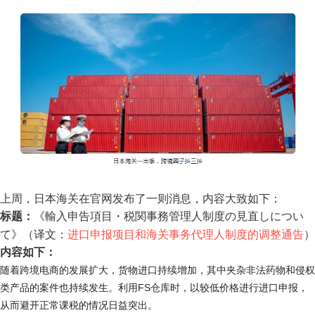
上周，日本海关在官网发布了一则消息，内容大致如下：
标题：
《輸入申告項目・税関事務管理人制度の見直しについ
て》（译文：
进口申报项目和海关事务代理人制度的调整通告
）
内容如下：
随着跨境电商的发展扩大，货物进口持续增加，其中夹杂非法药物和侵权
类产品的案件也持续发生。利用FS仓库时
，以较低价格进行进口申报，
从而避开正常课税的情况日益突出。